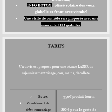
INFO BOTOX
: plissé solaire des yeux,
glabelle et front avec vistabel
Une visite de contrôle sera proposée avec une
séance de LED gratuites.
TARIFS
Un devis est propose pour une séance LASER de
rajeunissement visage, cou, mains, décolleté
350€ produit fourni
Botox
Comblement de
300 € pour le geste de
rides
remodelage