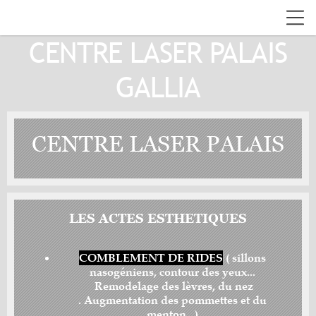
CENTRE LASER PALAIS
GALLIA
CENTRE LASER PALAIS
GALLIA
LES ACTES ESTHETIQUES
C
O
MBLEMENT DE RIDES
( sillons
nasogéniens, contour des yeux...
Remodelage des lèvres, du nez
.
Augmentation des pommettes et du
menton...)