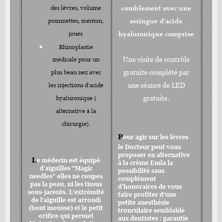
comblement avec une
des lèvres, volume
seringue d'acide
pommettes, menton,
hyaluronique comprise
joues
Rhinoplastie
médicale pour un
Une visite de contrôle
plus beau nez avec
gratuite complété par
les injections d'acide
une séance de LED
hyaluronique (
gratuite.
alternative à la
chirurgie).
P
our agir sur les lèvres
le Docteur peut vous
proposer en alternative
L
e médecin est équipé
à la crème Emla la
d'aiguilles "Magic
possibilité sans
needles" elles ne coupes
complément
pas la peau, ni les tissus
d'honoraires de vous
sous-jacents. L'extrémité
faire profiter d'une
de l'aiguille est arrondi
petite anesthésie
(bout mousse) et le petit
tronculaire semblable
orifice qui permet
aux dentistes : garantie