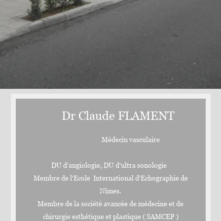
Dr Claude FLAMENT
Médecin vasculaire
DU d’angiologie, DU d'ultra sonologie
Membre de l'Ecole International d'Echographie de
Nîmes.
Membre de la société avancée de médecine et de
chirurgie esthétique et plastique ( SAMCEP )